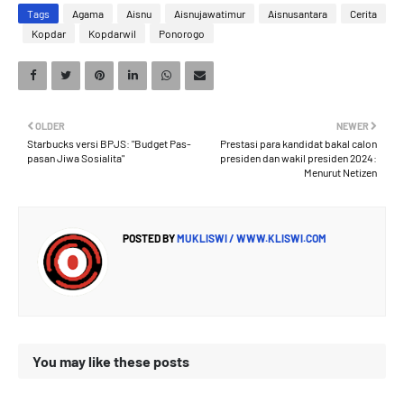
Tags
Agama
Aisnu
Aisnujawatimur
Aisnusantara
Cerita
Kopdar
Kopdarwil
Ponorogo
OLDER
NEWER
Starbucks versi BPJS: "Budget Pas-
Prestasi para kandidat bakal calon
pasan Jiwa Sosialita"
presiden dan wakil presiden 2024:
Menurut Netizen
POSTED BY
MUKLISWI / WWW.KLISWI.COM
You may like these posts